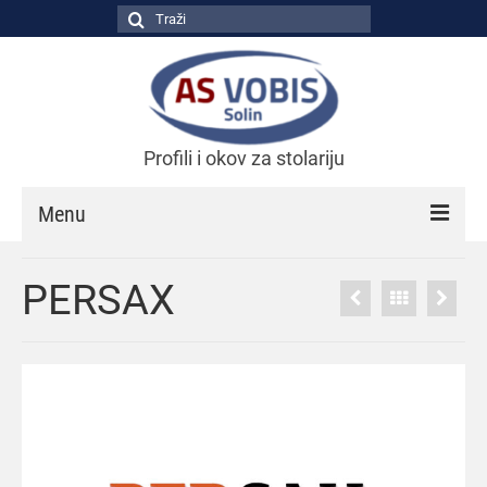
Search
for:
Profili i okov za stolariju
Menu
NASLOVNICA
PERSAX
O NAMA
PROIZVODI
PARTNERI
SAVJETI