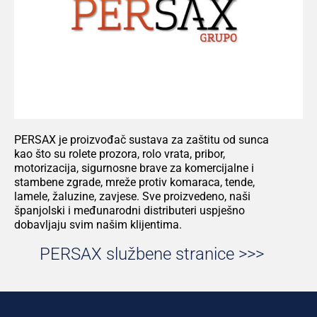
PRIVATNOST – KOLAČIĆI
PERSAX
je proizvođač sustava
za zaštitu od sunca
kao što su rolete prozora,
rolo vrata
,
pribor,
motorizacija
, sigurnosne
brave za
komercijalne i
stambene zgrade,
mreže protiv komaraca
, tende,
lamele
,
žaluzine
,
zavjese.
Sve proizvedeno
, naši
španjolski
i
međunarodni
distributeri
uspješno
dobavljaju svim našim klijentima
.
PERSAX službene stranice >>>