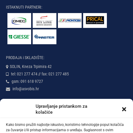
ISTAKNUTI PARTNERI:
PRODAJA i SKLADIŠTE:
SOLIN, Kneza Trpimira 42
tel: 021 277 474 // fax: 021 277 485
gsm: 091 618 9727
info@asvobis.hr
VIJESTI i SAVJETI:
Upravljanje pristankom za
kolačiće
Kako bismo pružili najbolje iskustvo, koristimo tehnologije poput kolačića
za čuvanje i/ili pristup informacijama o uređaju. Suglasnost s ovim