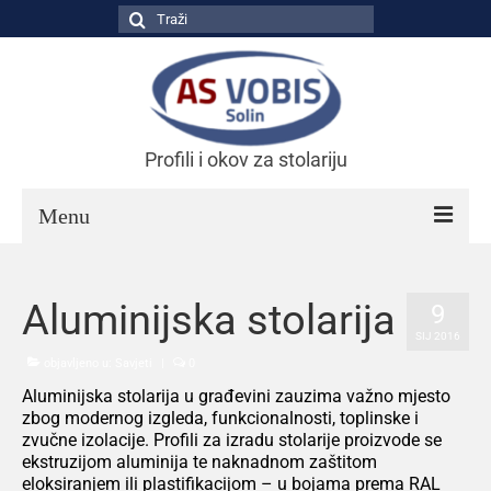
Search
for:
Profili i okov za stolariju
Menu
NASLOVNICA
Aluminijska stolarija
9
O NAMA
SIJ 2016
objavljeno u:
Savjeti
|
0
PROIZVODI
Aluminijska stolarija u građevini zauzima važno mjesto
PARTNERI
zbog modernog izgleda, funkcionalnosti, toplinske i
zvučne izolacije. Profili za izradu stolarije proizvode se
SAVJETI
ekstruzijom aluminija te naknadnom zaštitom
eloksiranjem ili plastifikacijom – u bojama prema RAL