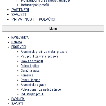
Polikarbonati za nadstrešnice
Industrijski profili
PARTNERI
SAVJETI
PRIVATNOST – KOLAČIĆI
Menu
NASLOVNICA
O NAMA
PROIZVODI
Aluminijski profili za vrata i prozore
PVC profili za vrata i prozore
Okov za stolariju
Rolete i pribor
Garažna vrata
Komarice
Paneli i ispune
Aluminijske ograde
Polikarbonati za nadstrešnice
Industrijski profili
PARTNERI
SAVJETI